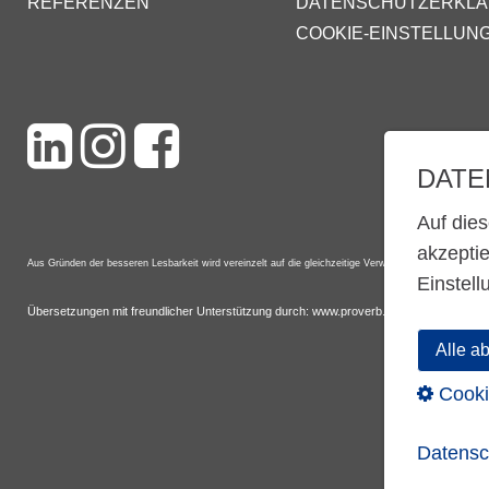
REFERENZEN
DATENSCHUTZERKL
COOKIE-EINSTELLUN
DATE
Auf die
akzepti
Aus Gründen der besseren Lesbarkeit wird vereinzelt auf die gleichzeitige Verwendung der Sprachfor
Einstell
Übersetzungen mit freundlicher Unterstützung
durch:
www.proverb.de
Alle a
Cooki
Datensc