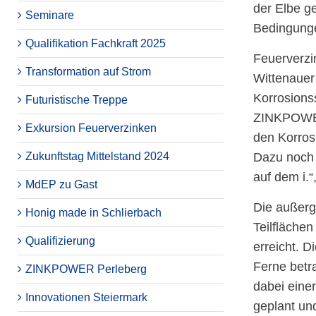
der Elbe g
Seminare
Bedingunge
Qualifikation Fachkraft 2025
Feuerverzin
Transformation auf Strom
Wittenauer
Korrosions
Futuristische Treppe
ZINKPOWER 
Exkursion Feuerverzinken
den Korrosi
Zukunftstag Mittelstand 2024
Dazu noch 
auf dem i.“
MdEP zu Gast
Die außerg
Honig made in Schlierbach
Teilfläche
Qualifizierung
erreicht. 
Ferne betra
ZINKPOWER Perleberg
dabei eine
Innovationen Steiermark
geplant un