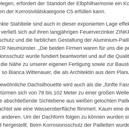
elegen, erfordert der Standort der Elbphilharmonie ein K
n der Korrosivitätskategorie C5 erfüllen kann.
kte Stahlteile sind auch in dieser exponierten Lage effe
 verließ sich auf ihren langjährigen Feuerverzinker ZI
schutz und die farblichen Gestaltung der Aluminium-Pai
Neumünster. „Die beiden Firmen waren für uns die per
onsschutz wurde fundiert beantwortet und auf die Qualit
die Nähe zu unserer eigenen Fertigung sowie zur Bauste
, so Bianca Wittenauer, die als Architektin aus dem Pla
ewöhnliche Dachsilhouette wird auch als die „fünfte Fa
n türmen sich von 78 bis 102 Meter zu einer großen Wel
Die abschließende Sichtebene aus weißen gelochten Paill
chtet wie eine Wasseroberfläche flimmert. Kaum eine der
r anderen. Um der Dachform folgen zu können wurden sie
d hergestellt. Beim Korrosionsschutz der Pailletten wur