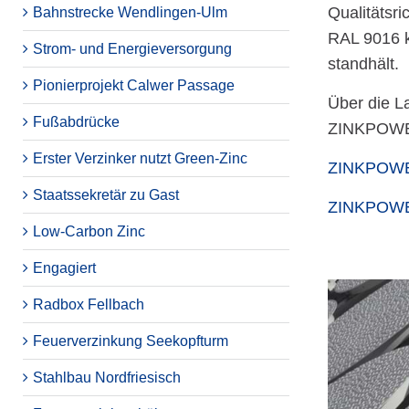
Qualitätsri
Bahnstrecke Wendlingen-Ulm
RAL 9016 k
Strom- und Energieversorgung
standhält.
Pionierprojekt Calwer Passage
Über die L
Fußabdrücke
ZINKPOWER
Erster Verzinker nutzt Green-Zinc
ZINKPOWE
Staatssekretär zu Gast
ZINKPOWE
Low-Carbon Zinc
Engagiert
Radbox Fellbach
Feuerverzinkung Seekopfturm
Stahlbau Nordfriesisch