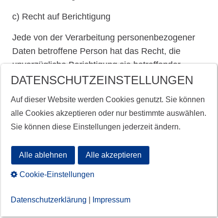
c) Recht auf Berichtigung
Jede von der Verarbeitung personenbezogener
Daten betroffene Person hat das Recht, die
unverzügliche Berichtigung sie betreffender
unrichtiger personenbezogener Daten zu
DATENSCHUTZEINSTELLUNGEN
verlangen. Ferner steht der betroffenen Person
Auf dieser Website werden Cookies genutzt. Sie können
das Recht zu, unter Berücksichtigung der Zwecke
alle Cookies akzeptieren oder nur bestimmte auswählen.
der Verarbeitung, die Vervollständigung
Sie können diese Einstellungen jederzeit ändern.
unvollständiger personenbezogener Daten —
auch mittels einer ergänzenden Erklärung — zu
Alle ablehnen
Alle akzeptieren
verlangen.
Cookie-Einstellungen
Möchte eine betroffene Person dieses
Berichtigungsrecht in Anspruch nehmen, kann sie
Datenschutzerklärung
|
Impressum
sich hierzu jederzeit an einen Mitarbeiter des für