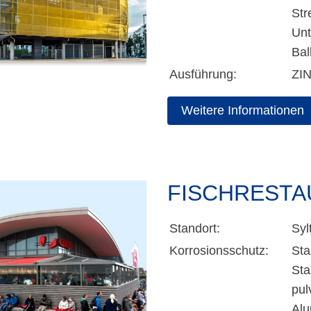
Str
Unt
Bal
Ausführung:
ZI
Weitere Informationen
FISCHREST
Standort:
Syl
Korrosionsschutz:
St
Sta
pul
Alu