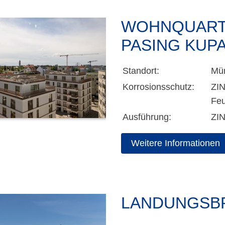
WOHNQUARTI
PASING KUP
Standort:
Mün
Korrosionsschutz:
ZI
Feu
Ausführung:
ZI
Weitere Informationen
LANDUNGSB