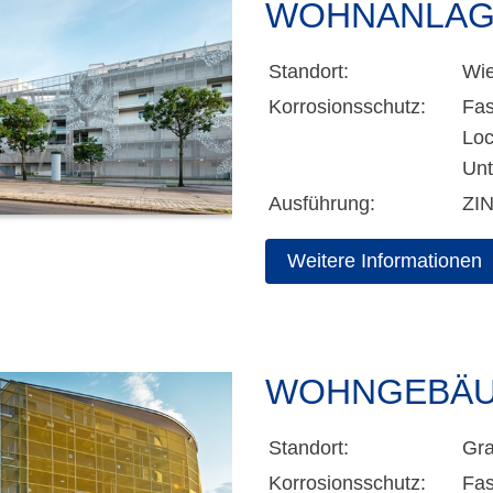
WOHNANLAG
Standort:
Wie
Korrosionsschutz:
Fa
Loc
Unt
Ausführung:
ZI
Weitere Informationen
WOHNGEBÄUD
Standort:
Gra
Korrosionsschutz:
Fa