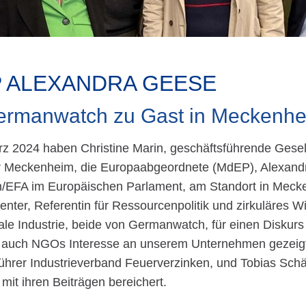
 ALEXANDRA GEESE
ermanwatch zu Gast in Meckenh
z 2024 haben Christine Marin, geschäftsführende Gesell
r Meckenheim, die Europaabgeordnete (MdEP), Alexandra
/EFA im Europäischen Parlament, am Standort in Mecken
enter, Referentin für Ressourcenpolitik und zirkuläres W
ale Industrie, beide von Germanwatch, für einen Diskurs
 auch NGOs Interesse an unserem Unternehmen gezeig
ührer Industrieverband Feuerverzinken, und Tobias Schäf
 mit ihren Beiträgen bereichert.