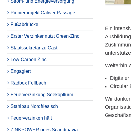
Strom- und Energieversorgung
Pionierprojekt Calwer Passage
Fußabdrücke
Ein intensi
Ausbildung 
Erster Verzinker nutzt Green-Zinc
Zustimmung
Staatssekretär zu Gast
unterstütz
Low-Carbon Zinc
Weiterhin 
Engagiert
Digitale
Radbox Fellbach
Circular
Feuerverzinkung Seekopfturm
Wir danken
Stahlbau Nordfriesisch
Organisati
Geschäftsm
Feuerverzinken hält
ZINKPOWER goes Scandinavia