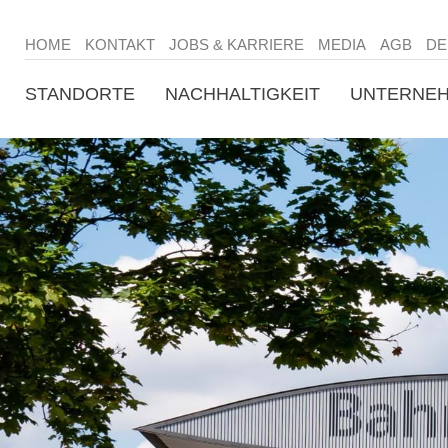
HOME
KONTAKT
JOBS & KARRIERE
MEDIA
AGB
DE
STANDORTE
NACHHALTIGKEIT
UNTERNE