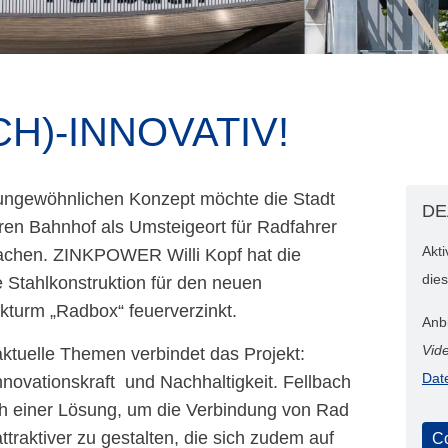
H)-INNOVATIV!
ungewöhnlichen Konzept möchte die Stadt
DE
hren Bahnhof als Umsteigeort für Radfahrer
Akt
machen. ZINKPOWER Willi Kopf hat die
dies
 Stahlkonstruktion für den neuen
kturm „Radbox“ feuerverzinkt.
Anb
Vid
aktuelle Themen verbindet das Projekt:
Dat
Innovationskraft und Nachhaltigkeit. Fellbach
h einer Lösung, um die Verbindung von Rad
traktiver zu gestalten, die sich zudem auf
Co