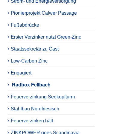
Strom- und Energieversorgung
Pionierprojekt Calwer Passage
Fußabdrücke
Erster Verzinker nutzt Green-Zinc
Staatssekretär zu Gast
Low-Carbon Zinc
Engagiert
Radbox Fellbach
Feuerverzinkung Seekopfturm
Stahlbau Nordfriesisch
Feuerverzinken hält
ZINKPOWER goes Scandinavia