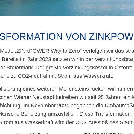
SFORMATION VON ZINKPOW
Motto „ZINKPOWER Way to Zero” verfolgen wir das strat
. Bereits im Jahr 2023 setzten wir in der Verzinkungsb
 der Steiermark. Der größte Verzinkungskessel in Öster
beheizt. CO2-neutral mit Strom aus Wasserkraft.
lisierung eines weiteren Meilensteins rücken wir nun er
ischen Wiener Neustadt betreiben wir seit 25 Jahren ei
chichtung. Im November 2024 begannen die Umbaumaßn
ektrische Beheizung umzustellen. Diese Transformation
Strom aus Wasserkraft wird der CO2-Ausstoß des Stando