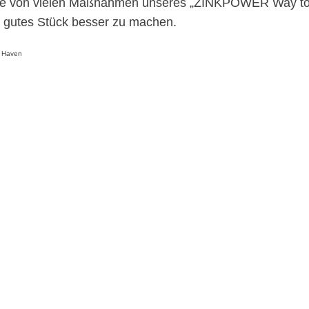
ine von vielen Maßnahmen unseres „ZINKPOWER Way to 
 gutes Stück besser zu machen.
r Haven