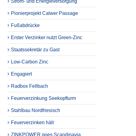
Strom- und Energieversorgung
Pionierprojekt Calwer Passage
Fußabdrücke
Erster Verzinker nutzt Green-Zinc
Staatssekretär zu Gast
Low-Carbon Zinc
Engagiert
Radbox Fellbach
Feuerverzinkung Seekopfturm
Stahlbau Nordfriesisch
Feuerverzinken hält
ZINKPOWER goes Scandinavia