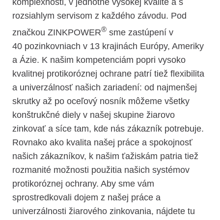
komplexnosti, v jednotne vysokej kvalite a s
rozsiahlym servisom z každého závodu. Pod
®
značkou ZINKPOWER
sme zastúpení v
40 pozinkovniach v 13 krajinách Európy, Ameriky
a Ázie. K našim kompetenciám popri vysoko
kvalitnej protikoróznej ochrane patrí tiež flexibilita
a univerzálnosť našich zariadení: od najmenšej
skrutky až po oceľový nosník môžeme všetky
konštrukčné diely v našej skupine žiarovo
zinkovať a síce tam, kde nás zákazník potrebuje.
Rovnako ako kvalita našej práce a spokojnosť
našich zákazníkov, k našim ťažiskám patria tiež
rozmanité možnosti použitia našich systémov
protikoróznej ochrany. Aby sme vám
sprostredkovali dojem z našej práce a
univerzálnosti žiarového zinkovania, nájdete tu