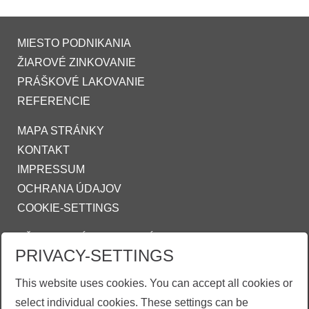
MIESTO PODNIKANIA
ŽIAROVÉ ZINKOVANIE
PRÁŠKOVÉ LAKOVANIE
REFERENCIE
MAPA STRÁNKY
KONTAKT
IMPRESSUM
OCHRANA ÚDAJOV
COOKIE-SETTINGS
VŠEOBECNÉ OBCHODNÉ PODMIENKY
PRIVACY-SETTINGS
SPOLOČNOSTI
INFO@ZINKPOWER.COM
This website uses cookies. You can accept all cookies or
select individual cookies. These settings can be
Asociace českých a slovenských zinkoven