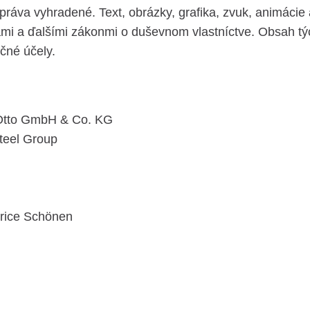
va vyhradené. Text, obrázky, grafika, zvuk, animácie a
i a ďalšími zákonmi o duševnom vlastníctve. Obsah tých
čné účely.
 Otto GmbH & Co. KG
teel Group
rice Schönen