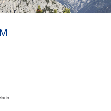
UM
Marin