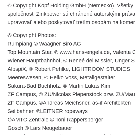
© Copyright Kopf Holding GmbH (Nemecko). Všetky prá
spoločnosti Zinkpower sú chránené autorskými právam
upravovať alebo poskytovať tretím osobám na komer
© Copyright Photos:
Rumpiang © Waagner Biro AG
Top Mountain Star, © www.hans-engels.de, Valenta
Wiener Hauptbahnhof, © Reneé del Missier, Unger S
AlpspiX, © Robert Pehlke, LIGHTROOM STUDIOS
Meereswesen, © Heiko Voss, Metallgestalter
Sakura-Bad Buchholz,
©
Martin Lukas Kim
ZF Campus, © ZU/Nicolas Piepenstock bzw. ZU/Mau
ZF Campus, ©Andreas Meichsner, as-if Architekten
Seilbahnen ©LEITNER ropeways
ÖAMTC Zentrale © Toni Rappersberger
Gosch © Lars Neugebauer