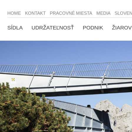
HOME
KONTAKT
PRACOVNÉ MIESTA
MEDIA
SLOVE
SÍDLA
UDRŽATEĽNOSŤ
PODNIK
ŽIAROV