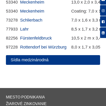
53340
Meckenheim
13,0 x 2,0 x 3,4 m
53340
Meckenheim
Coating: 7,0 x 1,2
73278
Schlierbach
7,0 x 1,6 x 3,3 m
77933
Lahr
8,5 x 1,7 x 3,2 m
82256
Fürstenfeldbruck
10,5 x 2 m x 3,4 
97228
Rottendorf bei Würzburg
8,0 x 1,7 x 3,05 m
Sídla medzinárodná
MIESTO PODNIKANIA
ŽIAROVÉ ZINKOVANIE