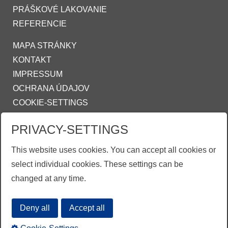
PRÁŠKOVÉ LAKOVANIE
REFERENCIE
MAPA STRÁNKY
KONTAKT
IMPRESSUM
OCHRANA ÚDAJOV
COOKIE-SETTINGS
VŠEOBECNÉ OBCHODNÉ PODMIENKY
PRIVACY-SETTINGS
SPOLOČNOSTI
This website uses cookies. You can accept all cookies or
INFO@ZINKPOWER.COM
select individual cookies. These settings can be
Asociace českých a slovenských zinkoven
changed at any time.
ZINKPOWER Compliance
Deny all
Accept all