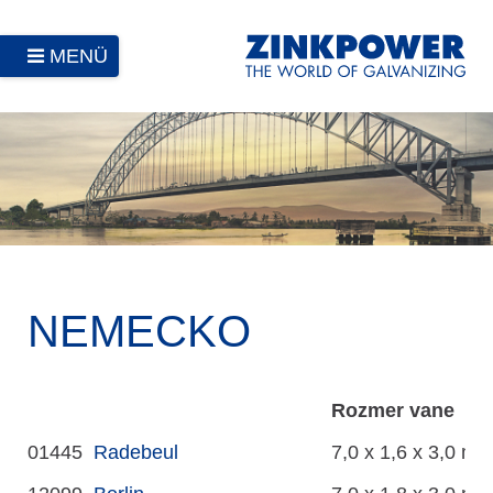
MENÜ
NEMECKO
Rozmer vane
01445
Radebeul
7,0 x 1,6 x 3,0 m