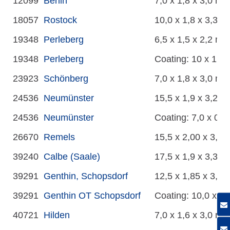
12099
Berlin
7,0 x 1,8 x 3,0 m
18057
Rostock
10,0 x 1,8 x 3,3 m
19348
Perleberg
6,5 x 1,5 x 2,2 m
19348
Perleberg
Coating: 10 x 1,5 
23923
Schönberg
7,0 x 1,8 x 3,0 m
24536
Neumünster
15,5 x 1,9 x 3,2 m
24536
Neumünster
Coating: 7,0 x 0,5
26670
Remels
15,5 x 2,00 x 3,50
39240
Calbe (Saale)
17,5 x 1,9 x 3,3 m
39291
Genthin, Schopsdorf
12,5 x 1,85 x 3,25
39291
Genthin OT Schopsdorf
Coating: 10,0 x 1,
40721
Hilden
7,0 x 1,6 x 3,0 m