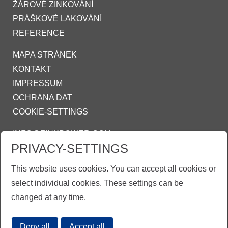
ŽÁROVÉ ZINKOVÁNÍ
PRÁŠKOVÉ LAKOVÁNÍ
REFERENCE
MAPA STRÁNEK
KONTAKT
IMPRESSUM
OCHRANA DAT
COOKIE-SETTINGS
INFO@ZINKPOWER.COM
PRIVACY-SETTINGS
Asociace českých a slovenských zinkoven
This website uses cookies. You can accept all cookies or
ZINKPOWER Compliance
select individual cookies. These settings can be
Obchodní podmínky
changed at any time.
Deny all
Accept all