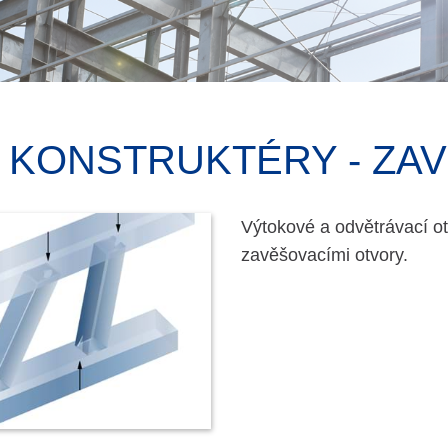
 KONSTRUK­TÉRY - ZAV
Výtokové a odvětrávací ot
zavěšovacími otvory.