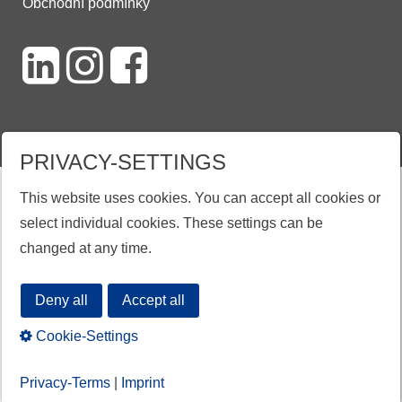
Obchodní podmínky
PRIVACY-SETTINGS
DEACTIVATED SCRIPT!
This website uses cookies. You can accept all cookies or
select individual cookies. These settings can be
Activate all cookies by clicking on "
Accept all
" to view the
changed at any time.
content.
Deny all
Accept all
Supplier: unknown
URL:
https://www.seznam.cz/rs/static/rc.js
Cookie-Settings
Accept all
Privacy-Terms
|
Imprint