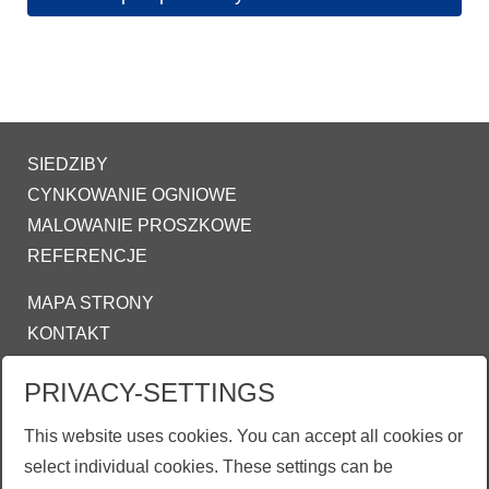
SIEDZIBY
CYNKOWANIE OGNIOWE
MALOWANIE PROSZKOWE
REFERENCJE
MAPA STRONY
KONTAKT
IMPRESSUM
PRIVACY-SETTINGS
OŚWIADCZENIE O OCHRONIE DANYCH
COOKIE-SETTINGS
This website uses cookies. You can accept all cookies or
select individual cookies. These settings can be
INFO@ZINKPOWER.COM