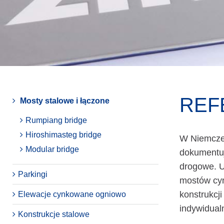
REF
Mosty stalowe i łączone
Rumpiang bridge
Hiroshimasteg bridge
W Niemcze
Modular bridge
dokumentuj
drogowe. U
Parkingi
mostów cyn
konstrukcj
Elewacje cynkowane ogniowo
indywidual
Konstrukcje stalowe