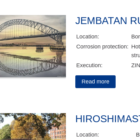
JEMBATAN R
Location:
Bo
Corrosion protection:
Hot
str
Execution:
ZI
Read more
HIROSHIMAS
Location:
B