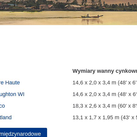
Wymiary wanny cynkown
re Haute
14,6 x 2,0 x 3,4 m (48’ x 6’
ughton WI
14,6 x 2,0 x 3,4 m (48‘ x 6‘
co
18,3 x 2,6 x 3,4 m (60' x 8'
tland
13,1 x 1,7 x 1,95 m (43‘ x 5
 międzynarodowe