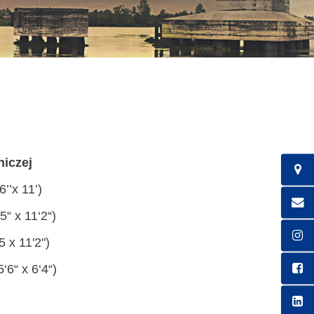
iczej
6’’x 11’)
5“ x 11‘2“)
5 x 11'2")
‘6“ x 6‘4“)