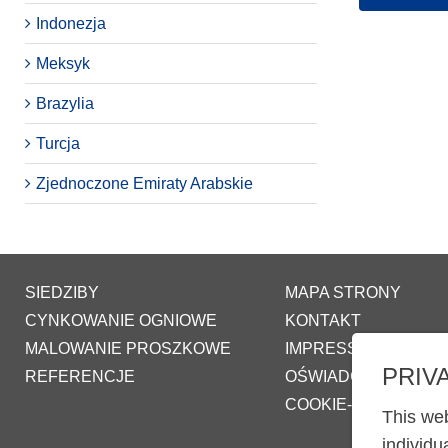
Indonezja
Meksyk
Brazylia
Turcja
Zjednoczone Emiraty Arabskie
SIEDZIBY
MAPA STRONY
CYNKOWANIE OGNIOWE
KONTAKT
MALOWANIE PROSZKOWE
IMPRESSUM
PRIV
REFERENCJE
OŚWIADCZENIE O 
COOKIE-SETTINGS
This web
individu