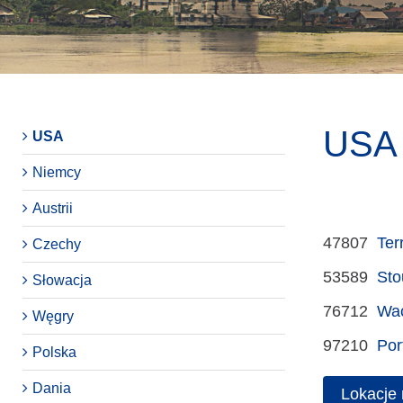
USA
USA
Niemcy
Austrii
47807
Ter
Czechy
53589
Sto
Słowacja
76712
Wa
Węgry
97210
Por
Polska
Dania
Lokacje