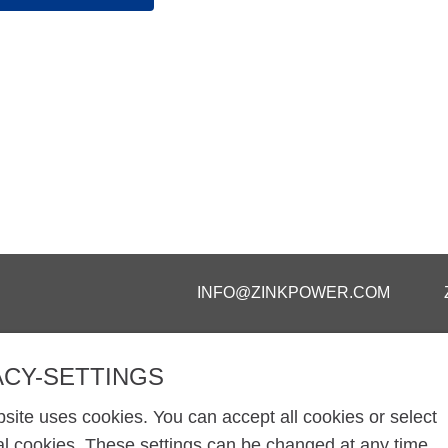
INFO@ZINKPOWER.COM
ACY-SETTINGS
OCHRONIE DANYCH
site uses cookies. You can accept all cookies or select
al cookies. These settings can be changed at any time.