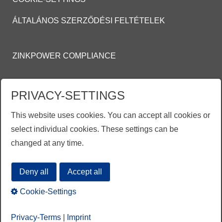
ÁLTALÁNOS SZERZŐDÉSI FELTÉTELEK
ZINKPOWER COMPLIANCE
TŰZI HORGANYZÁSRA ÉS FESTETT TŰZI
PRIVACY-SETTINGS
HORGANYZOTT FELÜLETEKRE VONATKOZÓ
ÁLTALÁNOS
This website uses cookies. You can accept all cookies or
SZERZŐDÉSI FELTÉTELEI (ASZF)
select individual cookies. These settings can be
changed at any time.
MOSON@ZINKPOWER.COM
Deny all
Accept all
Cookie-Settings
Privacy-Terms
|
Imprint