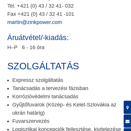
Tel. +421 (0) 43 / 32 41- 032
Fax +421 (0) 43 / 32 41 -101
martin@zinkpower.com
Áruátvétel/-kiadás:
H–P 6 - 16 óra
SZOLGÁLTATÁS
Expressz szolgáltatás
Tanácsadás a tervezési fázisban
Korrózióvédelmi tanácsadás
Gyűjtőfuvarok (Közép- és Kelet-Szlovákia az
ukrán határig)
Fuvarszervezés
Logisztikai koncepciók fejlesztése, kivitelezése