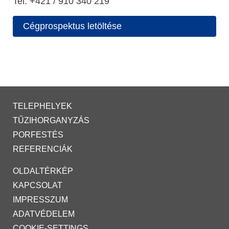
Tel. +421 / 910 340 219
Cégprospektus letöltése
TELEPHELYEK
TŰZIHORGANYZÁS
PORFESTÉS
REFERENCIÁK
OLDALTÉRKÉP
KAPCSOLAT
IMPRESSZUM
ADATVÉDELEM
COOKIE-SETTINGS