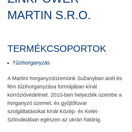
MARTIN S.R.O.
TERMÉKCSOPORTOK
Tűzihorganyzás
A Martini horganyzóüzemünk Sučanyban acél és
fém tűzihorganyzása formájában kínál
korrózióvédelmet. 2010-ben helyezték üzembe a
horganyzó üzemet, és gyűjtőfuvar
szolgáltatásokat kínál Közép- és Kelet-
Szlovákiában egészen az ukrán határig.