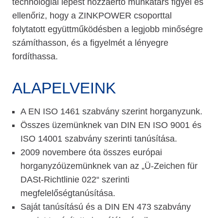
technológiai lépést hozzáértő munkatárs figyel és
ellenőriz, hogy a ZINKPOWER csoporttal
folytatott együttműködésben a legjobb minőségre
számíthasson, és a figyelmét a lényegre
fordíthassa.
ALAPELVEINK
A EN ISO 1461 szabvány szerint horganyzunk.
Összes üzemünknek van DIN EN ISO 9001 és
ISO 14001 szabvány szerinti tanúsítása.
2009 novembere óta összes európai
horganyzóüzemünknek van az „Ü-Zeichen für
DASt-Richtlinie 022“ szerinti
megfelelőségtanúsítása.
Saját tanúsítású és a DIN EN 473 szabvány