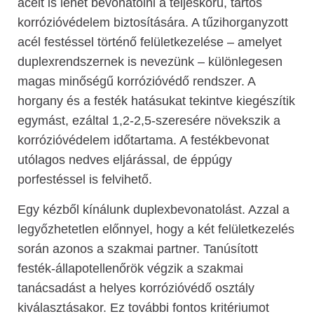
acélt is lehet bevonatolni a teljeskörű, tartós
korrózióvédelem biztosítására. A tűzihorganyzott
acél festéssel történő felületkezelése – amelyet
duplexrendszernek is nevezünk – különlegesen
magas minőségű korrózióvédő rendszer. A
horgany és a festék hatásukat tekintve kiegészítik
egymást, ezáltal 1,2-2,5-szeresére növekszik a
korrózióvédelem időtartama. A festékbevonat
utólagos nedves eljárással, de éppúgy
porfestéssel is felvihető.
Egy kézből kínálunk duplexbevonatolást. Azzal a
legyőzhetetlen előnnyel, hogy a két felületkezelés
során azonos a szakmai partner. Tanúsított
festék-állapotellenőrök végzik a szakmai
tanácsadást a helyes korrózióvédő osztály
kiválasztásakor. Ez további fontos kritériumot