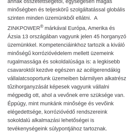
annak összetettségétől, egységesen magas
minőségben és teljeskörű szolgáltatással globális
szinten minden üzemünkből ellátni. A
®
ZINKPOWER
márkával Európa, Amerika és
Ázsia 13 országában vagyunk jelen 45 horganyzó
üzemünkkel. Kompetenciáinkhoz tartozik a kiváló
minőségű korrózióvédelem mellett üzemeink
rugalmassága és sokoldalúsága is: a legkisebb
csavaroktól kezdve egészen az acélgerendákig
vállalatcsoportunk üzemeiben bármilyen alkatrész
tűzihorganyzását képesek vagyunk vállalni
mégpedig ott, ahol a vevőnek erre szüksége van.
Éppúgy, mint munkánk minősége és vevőink
elégedettsége, korrózióvédő rendszereink
sokoldalú alkalmazási lehetőségei is
tevékenységeink súlypontjához tartoznak.