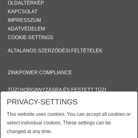
OLDALTÉRKÉP
KAPCSOLAT
IMPRESSZUM
ADATVÉDELEM
COOKIE-SETTINGS
ÁLTALÁNOS SZERZŐDÉSI FELTÉTELEK
ZINKPOWER COMPLIANCE
TŰZI HORGANYZÁSRA ÉS FESTETT TŰZI
HORGANYZOTT FELÜLETEKRE VONATKOZÓ
PRIVACY-SETTINGS
ÁLTALÁNOS
This website uses cookies. You can accept all cookies or
SZERZŐDÉSI FELTÉTELEI (ASZF)
select individual cookies. These settings can be
MOSON@ZINKPOWER.COM
changed at any time.