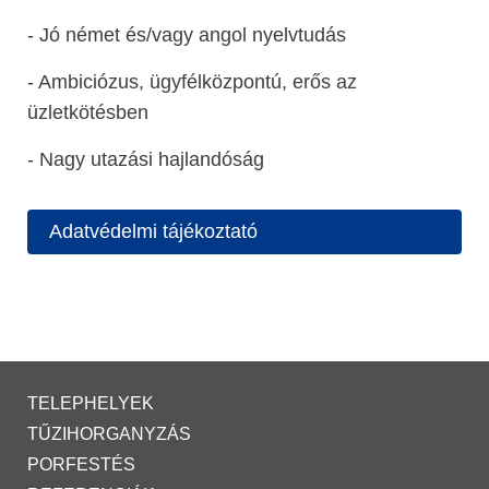
- Jó német és/vagy angol nyelvtudás
- Ambiciózus, ügyfélközpontú, erős az
üzletkötésben
- Nagy utazási hajlandóság
Adatvédelmi tájékoztató
TELEPHELYEK
TŰZIHORGANYZÁS
PORFESTÉS