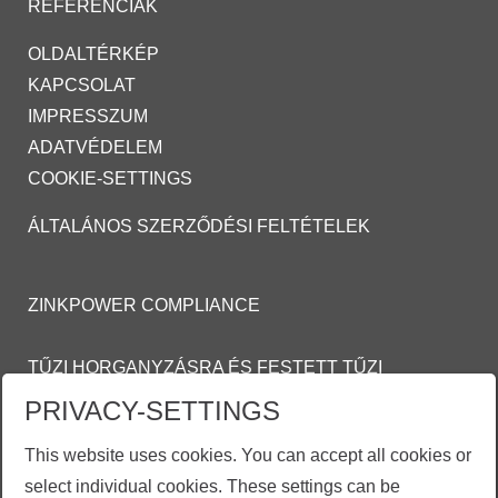
REFERENCIÁK
OLDALTÉRKÉP
KAPCSOLAT
IMPRESSZUM
ADATVÉDELEM
COOKIE-SETTINGS
ÁLTALÁNOS SZERZŐDÉSI FELTÉTELEK
ZINKPOWER COMPLIANCE
TŰZI HORGANYZÁSRA ÉS FESTETT TŰZI
HORGANYZOTT FELÜLETEKRE VONATKOZÓ
PRIVACY-SETTINGS
ÁLTALÁNOS
This website uses cookies. You can accept all cookies or
SZERZŐDÉSI FELTÉTELEI (ASZF)
select individual cookies. These settings can be