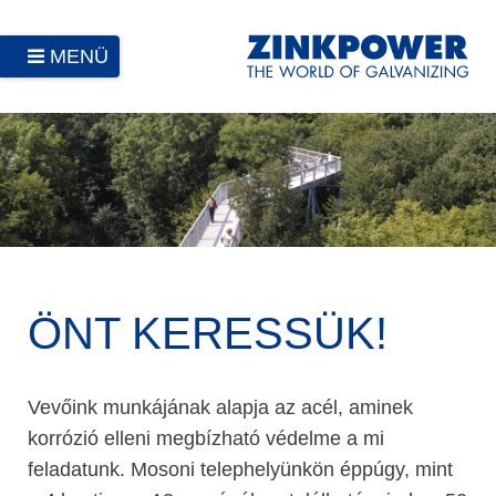
MENÜ
ÖNT KERESSÜK!
Vevőink munkájának alapja az acél, aminek
korrózió elleni megbízható védelme a mi
feladatunk. Mosoni telephelyünkön éppúgy, mint