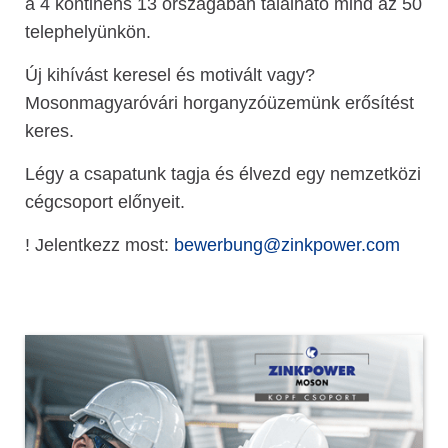
a 4 kontinens 13 országában található mind az 50
telephelyünkön.
Új kihívást keresel és motivált vagy?
Mosonmagyaróvári horganyzóüzemünk erősítést
keres.
Légy a csapatunk tagja és élvezd egy nemzetközi
cégcsoport előnyeit.
! Jelentkezz most:
bewerbung@zinkpower.com