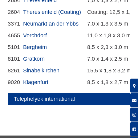
2604
Theresienfeld
7,0 x 1,3 x 2,7 m
2604
Theresienfeld (Coating)
Coating: 12,5 x 1,2 
3371
Neumarkt an der Ybbs
7,0 x 1,3 x 3,5 m
4655
Vorchdorf
11,0 x 1,8 x 3,0 m
5101
Bergheim
8,5 x 2,3 x 3,0 m
8101
Gratkorn
7,0 x 1,4 x 2,5 m
8261
Sinabelkirchen
15,5 x 1,8 x 3,2 m
9020
Klagenfurt
8,5 x 1,8 x 2,7 m
Telephelyek international