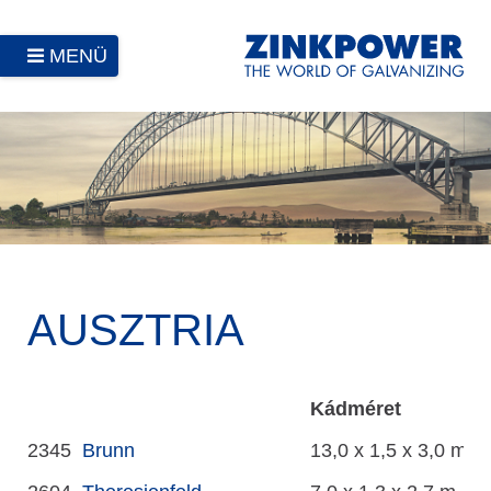
MENÜ
AUSZTRIA
Kádméret
2345
Brunn
13,0 x 1,5 x 3,0 m