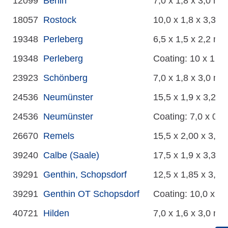
12099
Berlin
7,0 x 1,8 x 3,0 m
18057
Rostock
10,0 x 1,8 x 3,3 m
19348
Perleberg
6,5 x 1,5 x 2,2 m
19348
Perleberg
Coating: 10 x 1,5 
23923
Schönberg
7,0 x 1,8 x 3,0 m
24536
Neumünster
15,5 x 1,9 x 3,2 m
24536
Neumünster
Coating: 7,0 x 0,5
26670
Remels
15,5 x 2,00 x 3,50
39240
Calbe (Saale)
17,5 x 1,9 x 3,3 m
39291
Genthin, Schopsdorf
12,5 x 1,85 x 3,25
39291
Genthin OT Schopsdorf
Coating: 10,0 x 1,
40721
Hilden
7,0 x 1,6 x 3,0 m