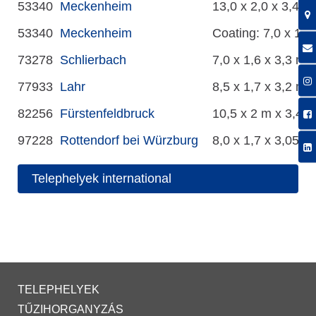
53340
Meckenheim
13,0 x 2,0 x 3,4 m
53340
Meckenheim
Coating: 7,0 x 1,2
73278
Schlierbach
7,0 x 1,6 x 3,3 m
77933
Lahr
8,5 x 1,7 x 3,2 m
82256
Fürstenfeldbruck
10,5 x 2 m x 3,4 
97228
Rottendorf bei Würzburg
8,0 x 1,7 x 3,05 m
Telephelyek international
TELEPHELYEK
TŰZIHORGANYZÁS