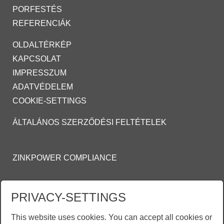
PORFESTÉS
REFERENCIÁK
OLDALTÉRKÉP
KAPCSOLAT
IMPRESSZUM
ADATVÉDELEM
COOKIE-SETTINGS
ÁLTALÁNOS SZERZŐDÉSI FELTÉTELEK
ZINKPOWER COMPLIANCE
TŰZI HORGANYZÁSRA ÉS FESTETT TŰZI
PRIVACY-SETTINGS
HORGANYZOTT FELÜLETEKRE VONATKOZÓ
ÁLTALÁNOS
This website uses cookies. You can accept all cookies or