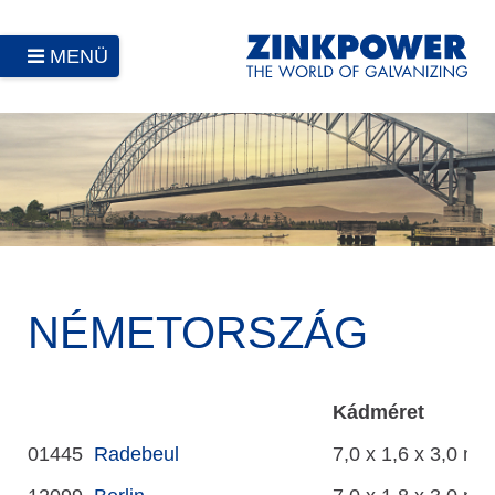
MENÜ
NÉMETORSZÁG
Kádméret
01445
Radebeul
7,0 x 1,6 x 3,0 m