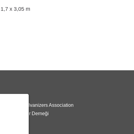
 1,7 x 3,05 m
z:
 General Galvanizers Association
Galvanizciler Derneği