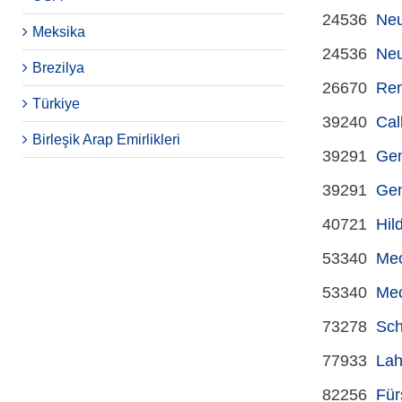
24536
Ne
Meksika
24536
Ne
Brezilya
26670
Re
Türkiye
39240
Cal
Birleşik Arap Emirlikleri
39291
Gen
39291
Gen
40721
Hil
53340
Me
53340
Me
73278
Sch
77933
Lah
82256
Für