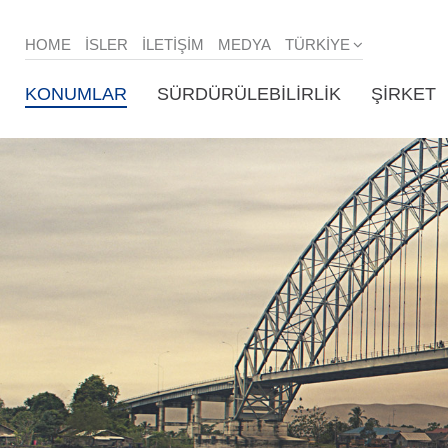
HOME
ISLER
İLETIŞIM
MEDYA
TÜRKIYE
KONUMLAR
SÜRDÜRÜLEBILIRLIK
ŞIRKET