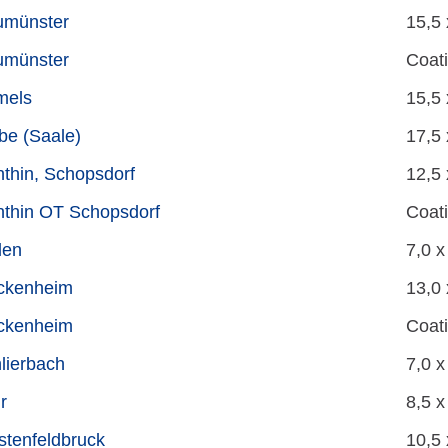
umünster
15,5 
umünster
Coati
mels
15,5 
be (Saale)
17,5 
thin, Schopsdorf
12,5 
thin OT Schopsdorf
Coati
den
7,0 x
ckenheim
13,0 
ckenheim
Coati
lierbach
7,0 x
r
8,5 x
stenfeldbruck
10,5 