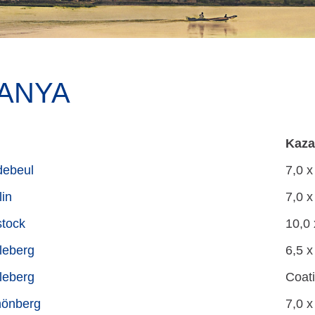
ANYA
Kaza
ebeul
7,0 x
lin
7,0 x
tock
10,0 
leberg
6,5 x
leberg
Coati
önberg
7,0 x