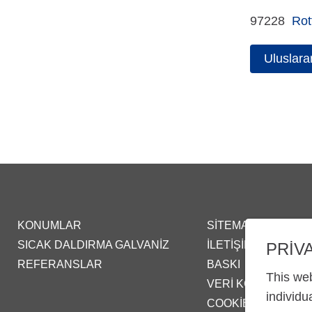
97228
Rot
Uluslara
KONUMLAR
SITEMAP
SICAK DALDIRMA GALVANIZ
İLETIŞIM
PRIV
REFERANSLAR
BASKI
This web
VERI KORUMA BEY
individu
COOKIE-SETTINGS