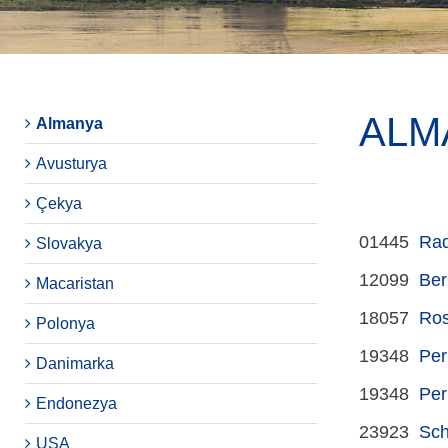
ALM
Almanya
Avusturya
Çekya
01445
Rad
Slovakya
12099
Ber
Macaristan
18057
Ros
Polonya
19348
Per
Danimarka
19348
Per
Endonezya
23923
Sch
USA