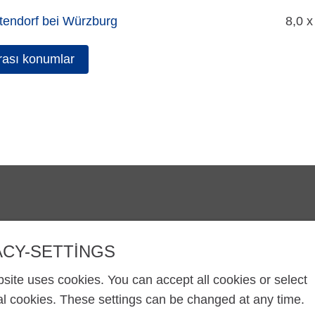
tendorf bei Würzburg
8,0 x
rası konumlar
IZMIR@ZINKPOWER.COM
Gururlu bir üyeyi
EGGA - European
ACY-SETTINGS
GALDER - Genel 
site uses cookies. You can accept all cookies or select
ANI
al cookies. These settings can be changed at any time.