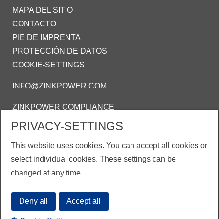
MAPA DEL SITIO
CONTACTO
PIE DE IMPRENTA
PROTECCIÓN DE DATOS
COOKIE-SETTINGS
INFO@ZINKPOWER.COM
ZINKPOWER COMPLIANCE
PRIVACY-SETTINGS
Estamos orgullosos de ser meimbro de estas
asociaciones:
This website uses cookies. You can accept all cookies or
AMEGAC - Asociación Mexicana de Galvanizadores
select individual cookies. These settings can be
AGA - American Galvanizers Association
changed at any time.
EGGA - European Galvanizers Association
Deny all
Accept all