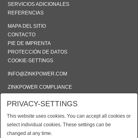
SERVICIOS ADICIONALES
REFERENCIAS
MAPA DEL SITIO
CONTACTO
PIE DE IMPRENTA
PROTECCIÓN DE DATOS
COOKIE-SETTINGS
INFO@ZINKPOWER.COM
ZINKPOWER COMPLIANCE
Estamos orgullosos de ser meimbro de estas
PRIVACY-SETTINGS
asociaciones:
This website uses cookies. You can accept all cookies or
AMEGAC - Asociación Mexicana de Galvanizadores
select individual cookies. These settings can be
AGA - American Galvanizers Association
changed at any time.
EGGA - European Galvanizers Association