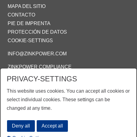
MAPA DEL SITIO
CONTACTO
PIE DE IMPRENTA
PROTECCIÓN DE DATOS
COOKIE-SETTINGS
INFO@ZINKPOWER.COM
ZINKPOWER COMPLIANCE
PRIVACY-SETTINGS
Estamos orgullosos de ser meimbro de estas
asociaciones:
This website uses cookies. You can accept all cookies or
AMEGAC - Asociación Mexicana de Galvanizadores
select individual cookies. These settings can be
AGA - American Galvanizers Association
changed at any time.
EGGA - European Galvanizers Association
Deny all
Accept all