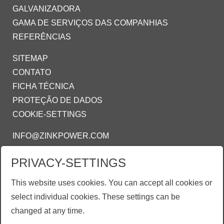
GALVANIZADORA
GAMA DE SERVIÇOS DAS COMPANHIAS
REFERÊNCIAS
SITEMAP
CONTATO
FICHA TÉCNICA
PROTEÇÃO DE DADOS
COOKIE-SETTINGS
INFO@ZINKPOWER.COM
PRIVACY-SETTINGS
ZINKPOWER COMPLIANCE
This website uses cookies. You can accept all cookies or
Estamos orgulhosos de ser um membro:
select individual cookies. These settings can be
AGA - American Galvanizing Association
changed at any time.
EGGA - European Galvanizing Association