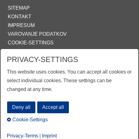
SITEMAP
KONTAKT
IMPRESUM
VAROVANJE PODATKOV
COOKIE-SETTINGS
ZINKPOWER COMPLIANCE
PRIVACY-SETTINGS
This website uses cookies. You can accept all cookies or
INFO@ZINKPOWER.COM
select individual cookies. These settings can be
changed at any time.
EGGA - European Galvanizers Association
Deny all
Accept all
Cookie-Settings
Privacy-Terms
|
Imprint