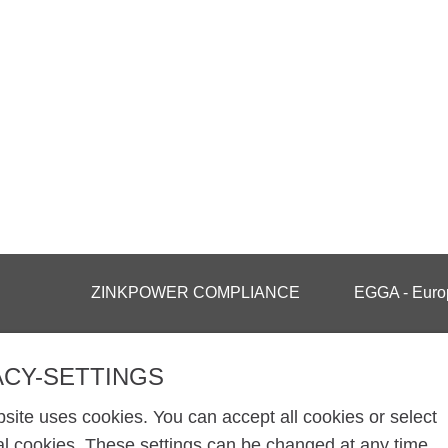
ZINKPOWER COMPLIANCE
EGGA - Europ
INFO@ZINKPOWER.COM
ACY-SETTINGS
TKOV
site uses cookies. You can accept all cookies or select
al cookies. These settings can be changed at any time.