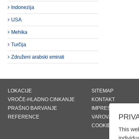
Indonezija
USA
Mehika
Turčija
Združeni arabski emirati
LOKACIJE
SITEMAP
VROČE-HLADNO CINKANJE
KONTAKT
PRAŠNO BARVANJE
IMPRESUM
PRIV
REFERENCE
VAROVANJE PODA
COOKIE-SETTINGS
This web
individu