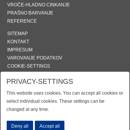
VROČE-HLADNO CINKANJE
PRAŠNO BARVANJE
REFERENCE
SITEMAP
KONTAKT
IMPRESUM
VAROVANJE PODATKOV
COOKIE-SETTINGS
ZINKPOWER COMPLIANCE
PRIVACY-SETTINGS
This website uses cookies. You can accept all cookies or
INFO@ZINKPOWER.COM
select individual cookies. These settings can be
changed at any time.
EGGA - European Galvanizers Association
Deny all
Accept all