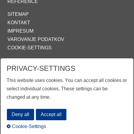
REFERENCE
SITEMAP
KONTAKT
IMPRESUM
VAROVANJE PODATKOV
COOKIE-SETTINGS
ZINKPOWER COMPLIANCE
PRIVACY-SETTINGS
INFO@ZINKPOWER.COM
This website uses cookies. You can accept all cookies or
select individual cookies. These settings can be
changed at any time.
EGGA - European Galvanizers Association
Deny all
Accept all
Cookie-Settings