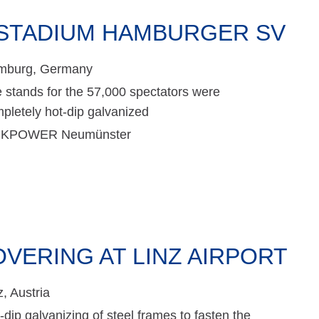
STADIUM HAMBURGER SV
mburg, Germany
 stands for the 57,000 spectators were
pletely hot-dip galvanized
NKPOWER Neumünster
VERING AT LINZ AIRPORT
z, Austria
-dip galvanizing of steel frames to fasten the