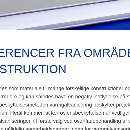
ERENCER FRA OMRÅDE
STRUKTION
es som materiale til mange forskellige konstruktioner og 
 korrodere og kan således have en negativ indflydelse på 
beskyttelsesmetoden varmgalvanisering beskytter projekt
on. Hertil kommer, at korrosionsbeskyttelsen er vedlige
lvaniseringen til første valg ved overfladebehandling 
 pålidelig samarbejdspartner inden for varmgalvanisering