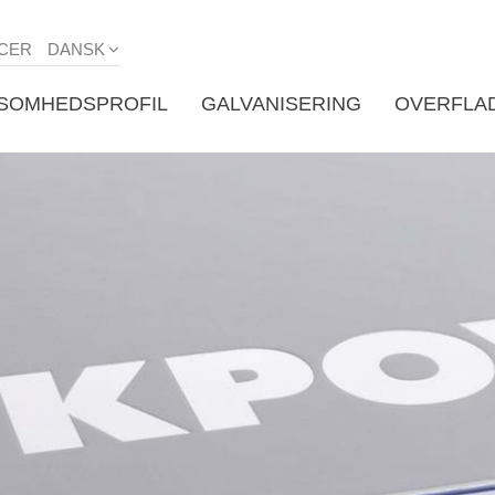
CER
DANSK
KSOMHEDSPROFIL
GALVANISERING
OVERFLA