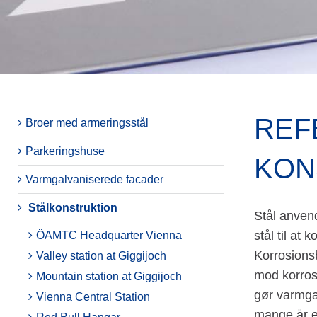
REF
Broer med armeringsstål
Parkeringshuse
KON
Varmgalvaniserede facader
Stålkonstruktion
Stål anvend
stål til at
ÖAMTC Headquarter Vienna
Korrosions
Valley station at Giggijoch
mod korrosi
Mountain station at Giggijoch
gør varmga
Vienna Central Station
mange år en