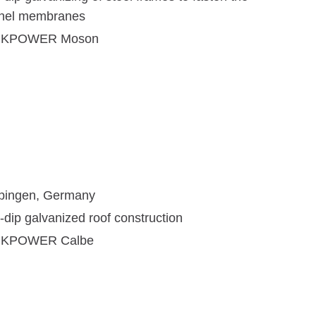
nel membranes
NKPOWER Moson
pingen, Germany
-dip galvanized roof construction
NKPOWER Calbe