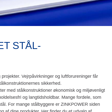
T STÅL­
projekter. Vejrpåvirkninger og luftforureninger får
stålkonstruktionernes sikkerhed.
er med stålkonstruktioner økonomisk og miljøvenligt
holdelsesfri og langtidsholdbar. Mange fordele, som
af stål. For mange stålbyggere er ZINKPOWER siden
 af dine produkter. Her finder du et udvalg af