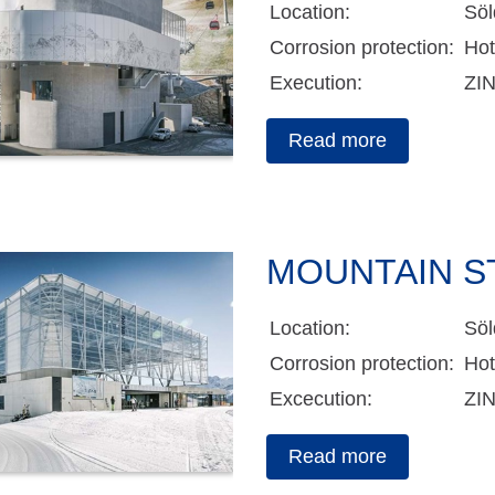
Location:
Söl
Corrosion protection:
Hot
Execution:
ZI
Read more
MOUNTAIN S
Location:
Söl
Corrosion protection:
Hot
Excecution:
ZI
Read more