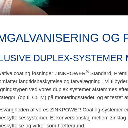
M­GALVANISERING OG 
LUSIVE DUPLEX-SYSTEMER 
®
vative coating-løsninger ZINKPOWER
Standard, Premiu
fatter langtidsbeskyttelse og farvelægning . Vi tilbyder d
gningstypen ved vores duplex-systemer afstemmes efter 
ategori (op til C5-M) på monteringsstedet, og er testet a
esvarigheden af vores ZINKPOWER Coating-systemer er 
eskyttelsessystemer. Et konversionslag mellem zinklag o
beskyttelse og virker som hæftegrund.