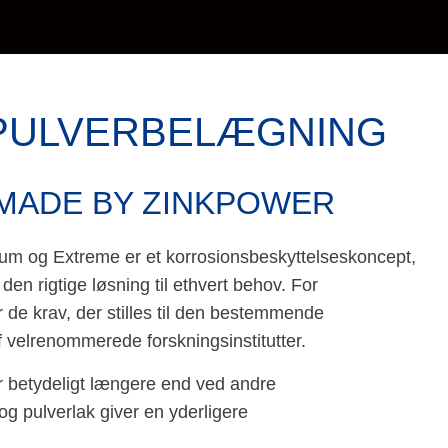
PULVER­BELÆGNING
MADE BY ZINKPOWER
m og Extreme er et korrosionsbeskyttelseskoncept,
en rigtige løsning til ethvert behov. For
de krav, der stilles til den bestemmende
f velrenommerede forskningsinstitutter.
betydeligt længere end ved andre
g pulverlak giver en yderligere