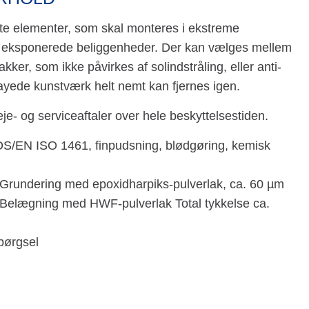
agte elementer, som skal monteres i ekstreme
er eksponerede beliggenheder. Der kan vælges mellem
kker, som ikke påvirkes af solindstråling, eller anti-
prayede kunstværk helt nemt kan fjernes igen.
eje- og serviceaftaler over hele beskyttelsestiden.
 DS/EN ISO 1461, finpudsning, blødgøring, kemisk
 Grundering med epoxidharpiks-pulverlak, ca. 60 µm
 Belægning med HWF-pulverlak Total tykkelse ca.
spørgsel