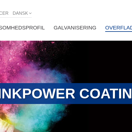
CER
DANSK
KSOMHEDSPROFIL
GALVANISERING
OVERFLA
INKPOWER COATI