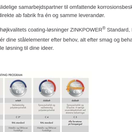
ålidelige samarbejdspartner til omfattende korrosionsbe
direkte ab fabrik fra én og samme leverandør.
®
højkvalitets coating-løsninger ZINKPOWER
Standard, 
isér dine stålelementer efter behov, alt efter smag og b
e løsning til dine ideer.