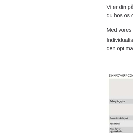
Vi er din p
du hos os 
Med vores 
Individual
den optimal