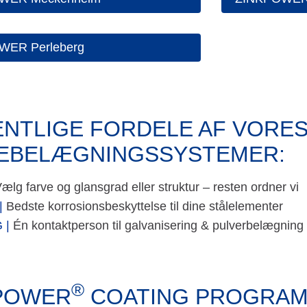
WER Perleberg
NTLIGE FORDELE AF VORE
EBELÆGNINGSSYSTEMER:
ælg farve og glansgrad eller struktur – resten ordner vi
|
Bedste korrosionsbeskyttelse til dine stålelementer
 |
Én kontaktperson til galvanisering & pulverbelægning
®
POWER
COATING PROGRA