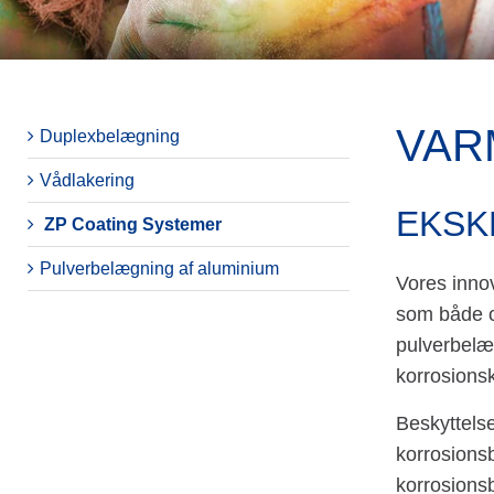
VAR
Duplexbelægning
Vådlakering
EKSK
ZP Coating Systemer
Pulverbelægning af aluminium
Vores inno
som både om
pulverbelæ
korrosionsk
Beskyttels
korrosionsb
korrosions