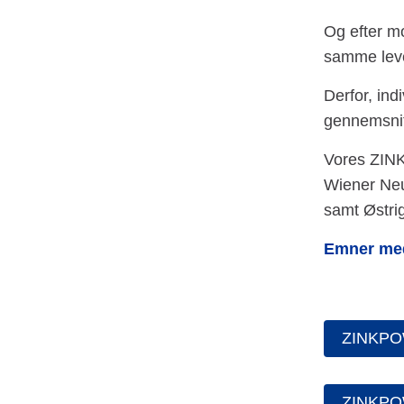
Og efter mo
samme lev
Derfor, ind
gennemsnitl
Vores ZINK
Wiener Neus
samt Østrig
Emner med 
ZINKPO
ZINKPO