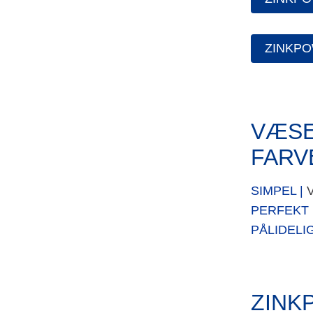
ZINKPO
VÆSE
FARV
SIMPEL |
V
PERFEKT 
PÅLIDELIG
ZINK