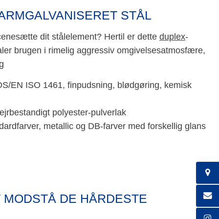
VARMGALVANISERET STÅL
scenesætte dit stålelement? Hertil er dette
duplex
-
aler brugen i rimelig aggressiv omgivelsesatmosfære,
g
 DS/EN ISO 1461, finpudsning, blødgøring, kemisk
jrbestandigt polyester-pulverlak
dardfarver, metallic og DB-farver med forskellig glans
T MODSTÅ DE HÅRDESTE