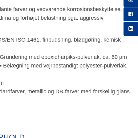
llante farver og vedvarende korrosionsbeskyttelse.
 klima og forhøjet belastning pga. aggressiv
 DS/EN ISO 1461, finpudsning, blødgøring, kemisk
 Grundering med epoxidharpiks-pulverlak, ca. 60 µm
• Belægning med vejrbestandigt polyester-pulverlak,
µm
dardfarver, metallic og DB-farver med forskellig glans
ORHOLD