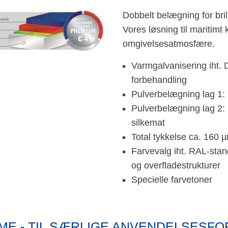
Dobbelt belægning for bri
Vores løsning til maritimt
omgivelsesatmosfære.
Varmgalvanisering iht.
forbehandling
Pulverbelægning lag 1:
Pulverbelægning lag 2: 
silkemat
Total tykkelse ca. 160 
Farvevalg iht. RAL-stan
og overfladestrukturer
Specielle farvetoner
ME - TIL SÆRLIGE ANVENDELSESF