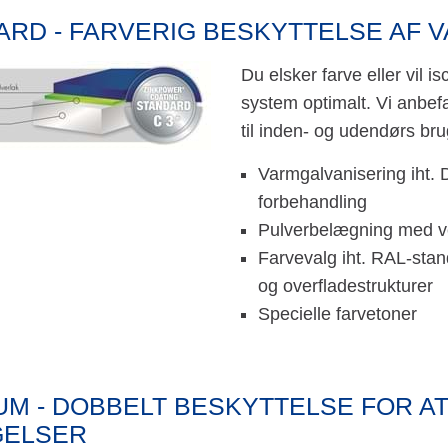
ARD - FARVERIG BESKYTTELSE AF 
Du elsker farve eller vil i
system optimalt. Vi anbef
til inden- og udendørs bru
Varmgalvanisering iht.
forbehandling
Pulverbelægning med ve
Farvevalg iht. RAL-stan
og overfladestrukturer
Specielle farvetoner
UM - DOBBELT BESKYTTELSE FOR A
GELSER