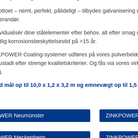
ttoet – nemt, perfekt, pålideligt – tilbydes galvaniseri
erandør.
ividualisér dine stålelementer efter behov, alt efter smag
ig korrosionsbeskyttelsestid på >15 år.
POWER Coating-systemer udføres på vores pulverbelæg
tadt efter strenge kvalitetskriterier. Og fås via vores 
.
mål op til 10,0 x 1,2 x 3,2 m og emnevægt op til 1,5
WER Neumünster
ZINKPOWER 
WER Meckenheim
ZINKPOWER 