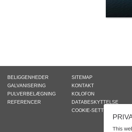
BELIGGENHEDER
SITEMAP
GALVANISERING
KONTAKT
PULVERBELÆGNING
KOLOFON
REFERENCER
DATABESKYTTELSE
COOKIE-SETTINGS
PRIV
This web