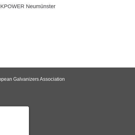
NKPOWER Neumünster
pean Galvanizers Association