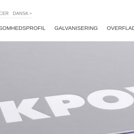
CER
DANSK
KSOMHEDSPROFIL
GALVANISERING
OVERFLA