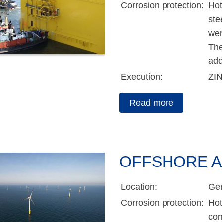
Corrosion protection:
Hot
ste
wer
The
add
Execution:
ZI
Read more
OFFSHORE A
Location:
Ger
Corrosion protection:
Hot
con