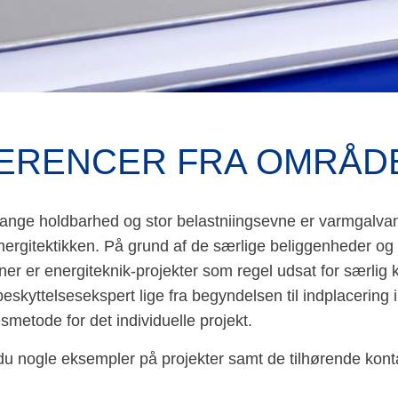
ERENCER FRA OMRÅDE
ange holdbarhed og stor belastniingsevne er varmgalvan
nergitektikken. På grund af de særlige beliggenheder og
ner er energiteknik-projekter som regel udsat for særli
eskyttelsesekspert lige fra begyndelsen til indplacering i
smetode for det individuelle projekt.
 du nogle eksempler på projekter samt de tilhørende k